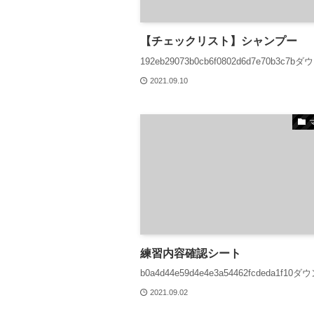
【チェックリスト】シャンプー
192eb29073b0cb6f0802d6d7e70b3c7
2021.09.10
練習内容確認シート
b0a4d44e59d4e4e3a54462fcdeda1f1
2021.09.02